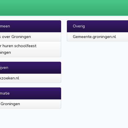
emeen
Overig
s over Groningen
Gemeente.groningen.nl
ar huren schoolfeest
ningen
ijven
zoeken.nl
rmatie
t Groningen