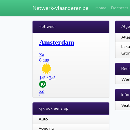
Netwerk-vlaanderen.be
Home
Dochters
Het weer
Alg
Alle
IJsk
Gro
Bedr
Werk
Info
Visi
Kijk ook eens op
Auto
Voeding